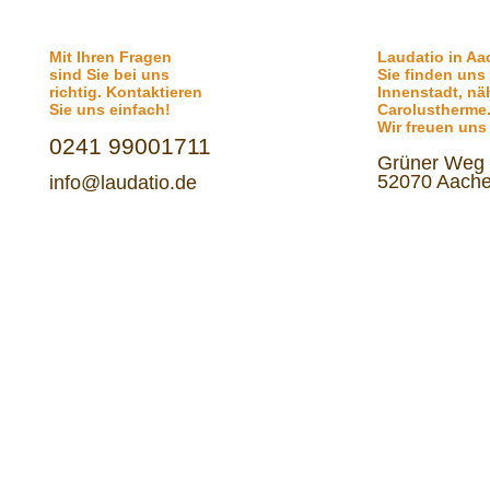
» Thema drucken
» Thema weiterempfehlen
Mit Ihren Fragen
Laudatio in A
sind Sie bei uns
Sie finden uns
richtig. Kontaktieren
Innenstadt, nä
Sie uns einfach!
Carolustherme
Wir freuen uns
0241 99001711
Grüner Weg
52070 Aach
info@laudatio.de
Sitemap
|
Impressum
|
Datenschutz
| © 2010-2026 by Laudatio